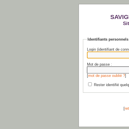
SAVIG
Si
Identifiants personnels
Login (identifiant de conn
Mot de passe :
[
mot de passe oublié ?
]
Rester identifié quel
[
re