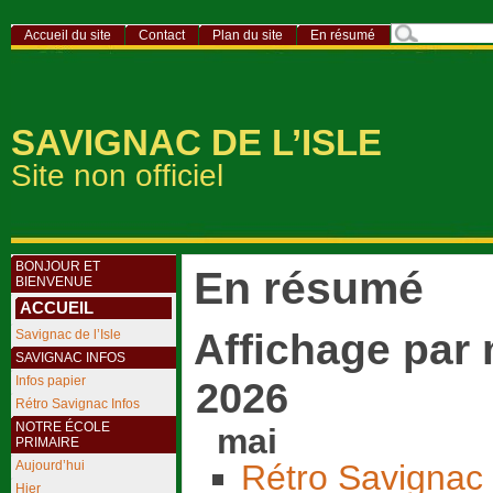
Accueil du site
Contact
Plan du site
En résumé
SAVIGNAC DE L’ISLE
Site non officiel
BONJOUR ET
En résumé
BIENVENUE
ACCUEIL
Affichage par
Savignac de l’Isle
SAVIGNAC INFOS
Infos papier
2026
Rétro Savignac Infos
NOTRE ÉCOLE
mai
PRIMAIRE
Rétro Savignac 
Aujourd’hui
Hier