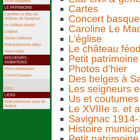
Us et coutumes
Cartes
LE PATRIMOINE
Caroline Le Mao au
Concert basque
château de Savignac
Le château féodal
Caroline Le Ma
L’église
L’église
Vieilles bâtisses
Petit patrimoine diffus
Le château féod
Vieux outils
Petit patrimoine 
SOUVENIRS -
ANIMATIONS
Photos d’hier
Fêtes médiévales
Des belges à S
Concert basque
.
Les seigneurs e
2012
LIENS
Us et coutumes
Petit patrimoine pays de
Le XVIIIe s. et 
Guîtres
Savignac 1914
Histoire municip
Petit patrimoin