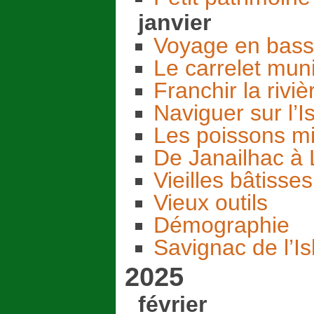
janvier
Voyage en basse 
Le carrelet muni
Franchir la riviè
Naviguer sur l’Is
Les poissons mi
De Janailhac à 
Vieilles bâtisses
Vieux outils
Démographie
Savignac de l’Is
2025
février