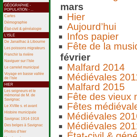
mars
GÉOGRAPHIE -
POPULATION - ...
Hier
Cartes
Démographie
Aujourd’hui
État-civil & généalogie
Infos papier
L’ISLE
De Janailhac à Libourne
Fête de la mus
Les poissons migrateurs
février
Franchir la rivière
Naviguer sur l’Isle
Malfard 2014
Le carrelet municipal
Médiévales 201
Voyage en basse vallée
de l’Isle
Malfard 2015
HIER
Les seigneurs et le
Fête des vieux 
mémorial de M. de
Savignac
Fêtes médiéval
Le XVIIIe s. et avant
Histoire municipale
Médiévales 201
Savignac 1914-1918
Médiévales 201
Des belges à Savignac
Photos d’hier
État-civil & gén