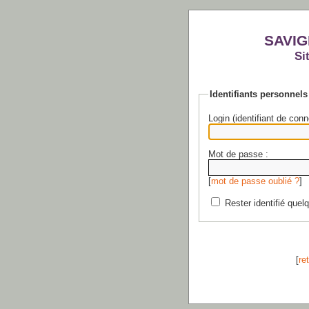
SAVIG
Si
Identifiants personnels
Login (identifiant de conn
Mot de passe :
[
mot de passe oublié ?
]
Rester identifié quel
[
re